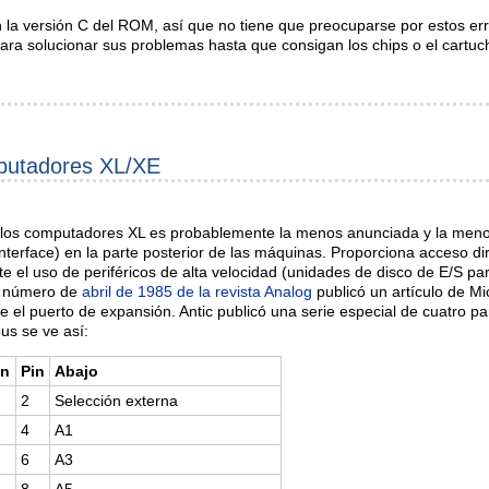
a versión C del ROM, así que no tiene que preocuparse por estos err
ara solucionar sus problemas hasta que consigan los chips o el cartu
mputadores XL/XE
los computadores XL es probablemente la menos anunciada y la menos 
interface) en la parte posterior de las máquinas. Proporciona acceso dir
ite el uso de periféricos de alta velocidad (unidades de disco de E/S pa
El número de
abril de 1985 de la revista Analog
publicó un artículo de M
el puerto de expansión. Antic publicó una serie especial de cuatro par
bus se ve así:
in
Pin
Abajo
2
Selección externa
4
A1
6
A3
8
A5