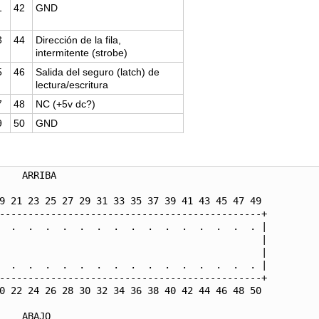
1
42
GND
3
44
Dirección de la fila,
intermitente (strobe)
5
46
Salida del seguro (latch) de
lectura/escritura
7
48
NC (+5v dc?)
9
50
GND
RIBA

----------------------------------------------+

  .  .  .  .  .  .  .  .  .  .  .  .  .  .  . |

                                              |

                                              |

  .  .  .  .  .  .  .  .  .  .  .  .  .  .  . |

----------------------------------------------+

                                  ABAJO