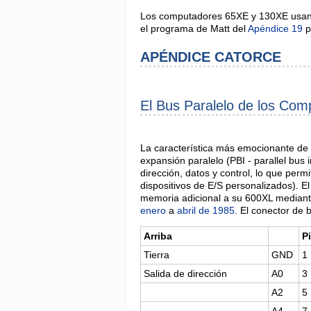
Los computadores 65XE y 130XE usan l
el programa de Matt del
Apéndice 19
p
APÉNDICE CATORCE
El Bus Paralelo de los Co
La característica más emocionante de 
expansión paralelo (PBI - parallel bus 
dirección, datos y control, lo que perm
dispositivos de E/S personalizados). 
memoria adicional a su 600XL mediante 
enero
a
abril de 1985
. El conector de 
Arriba
P
Tierra
GND
1
Salida de dirección
A0
3
A2
5
A4
7