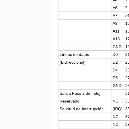
A6
9
A7
>
A9
1
A11
1
A13
1
GND
1
Líneas de datos
D0
2
(Bidireccional)
D2
2
D4
2
D6
2
GND
2
Salida Fase 2 del reloj
3
Reservado
NC
3
Solicitud de Interrupción
(IRQ)
3
NC
3
NC
3