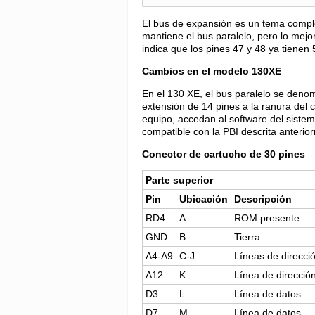
El bus de expansión es un tema complej
mantiene el bus paralelo, pero lo mejor
indica que los pines 47 y 48 ya tienen
Cambios en el modelo 130XE
En el 130 XE, el bus paralelo se denom
extensión de 14 pines a la ranura del 
equipo, accedan al software del sistem
compatible con la PBI descrita anterior
Conector de cartucho de 30 pines
Parte superior
Pin
Ubicación
Descripción
RD4
A
ROM presente
GND
B
Tierra
A4-A9
C-J
Líneas de direcci
A12
K
Línea de direcció
D3
L
Línea de datos
D7
M
Línea de datos