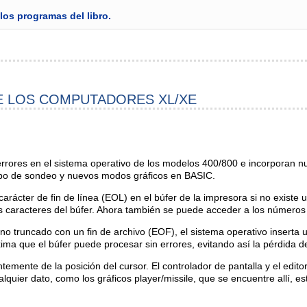
los programas del libro.
E LOS COMPUTADORES XL/XE
rrores en el sistema operativo de los modelos 400/800 e incorporan 
tipo de sondeo y nuevos modos gráficos en BASIC.
arácter de fin de línea (EOL) en el búfer de la impresora si no existe u
mos caracteres del búfer. Ahora también se puede acceder a los números
uno truncado con un fin de archivo (EOF), el sistema operativo inserta
ma que el búfer puede procesar sin errores, evitando así la pérdida d
temente de la posición del cursor. El controlador de pantalla y el edit
uier dato, como los gráficos player/missile, que se encuentre allí, est