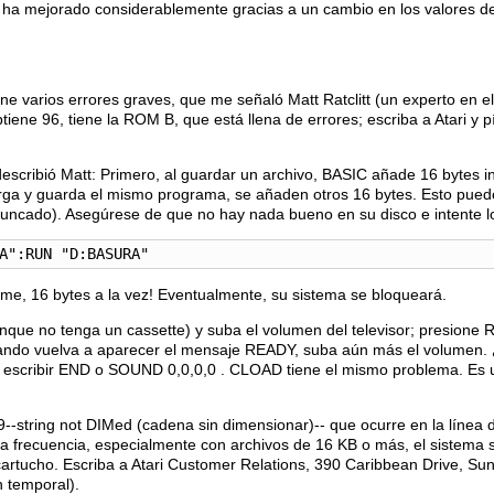
ha mejorado considerablemente gracias a un cambio en los valores de
e varios errores graves, que me señaló Matt Ratclitt (un experto en e
iene 96, tiene la ROM B, que está llena de errores; escriba a Atari y 
escribió Matt: Primero, al guardar un archivo, BASIC añade 16 bytes inú
rga y guarda el mismo programa, se añaden otros 16 bytes. Esto pued
runcado). Asegúrese de que no hay nada bueno en su disco e intente lo
A":RUN "D:BASURA"
e, 16 bytes a la vez! Eventualmente, su sistema se bloqueará.
nque no tenga un cassette) y suba el volumen del televisor; presione
ando vuelva a aparecer el mensaje READY, suba aún más el volumen. ¿
ue escribir END o SOUND 0,0,0,0 . CLOAD tiene el mismo problema. Es 
9--string not DIMed (cadena sin dimensionar)-- que ocurre en la línea d
a frecuencia, especialmente con archivos de 16 KB o más, el sistema 
rtucho. Escriba a Atari Customer Relations, 390 Caribbean Drive, Sunn
 temporal).