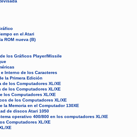
 Revisada
ráfico
iempo en el Atari
 la ROM nueva (B)
e los Gráficos Player/Missile
gue
méricas
e Interno de los Caracteres
e la Primera Edición
a de los Computadores XL/XE
es de los Computadores XL/XE
 de los Computadores XL/XE
icos de los Computadores XL/XE
de la Memoria en el Computador 130XE
dad de discos Atari 1050
stema operativo 400/800 en los computadores XL/XE
 los Computadores XL/XE
 XL/XE