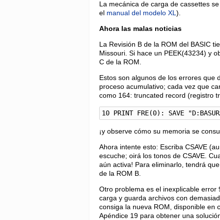
La mecánica de carga de cassettes se 
el
manual del modelo XL
).
Ahora las malas noticias
La Revisión B de la ROM del BASIC tien
Missouri. Si hace un PEEK(43234) y obt
C de la ROM.
Estos son algunos de los errores que d
proceso acumulativo; cada vez que ca
como 164: truncated record (registro t
10 PRINT FRE(0): SAVE "D:BASUR
¡y observe cómo su memoria se consum
Ahora intente esto: Escriba CSAVE (au
escuche; oirá los tonos de CSAVE. Cu
aún activa! Para eliminarlo, tendrá q
de la ROM B.
Otro problema es el inexplicable error 
carga y guarda archivos con demasiad
consiga la nueva ROM, disponible en ca
Apéndice 19 para obtener una solución