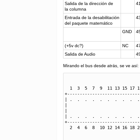
Salida de la dirección de
4
la columna
Entrada de la desabilitación
4
del paquete matemático
GND
4
(+5v dc?)
NC
4
Salida de Audio
4
Mirando el bus desde atrás, se ve así:
                                  AR
  1  3  5  7  9  11 13 15 17 19 21 23 25 27 29 31 33 35 37 39 41 43 45 47 49

+-----------------------------
| .  .  .  .  .  .  .  .  .  .
|                             
|                             
| .  .  .  .  .  .  .  .  .  .
+-----------------------------
  2  4  6  8  10 12 14 16 18 20 22 24 26 28 30 32 34 36 38 40 42 44 46 48 50
