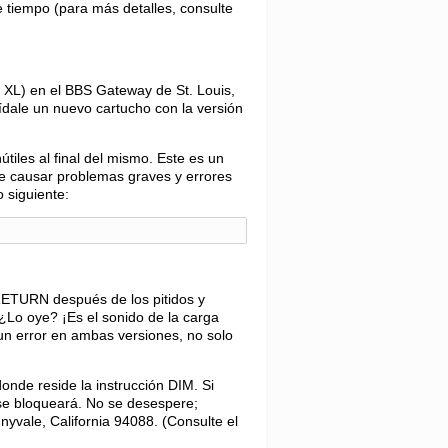
 tiempo (para más detalles, consulte
l XL) en el BBS Gateway de St. Louis,
pídale un nuevo cartucho con la versión
tiles al final del mismo. Este es un
e causar problemas graves y errores
 siguiente:
 RETURN después de los pitidos y
Lo oye? ¡Es el sonido de la carga
un error en ambas versiones, no solo
onde reside la instrucción DIM. Si
se bloqueará. No se desespere;
yvale, California 94088. (Consulte el