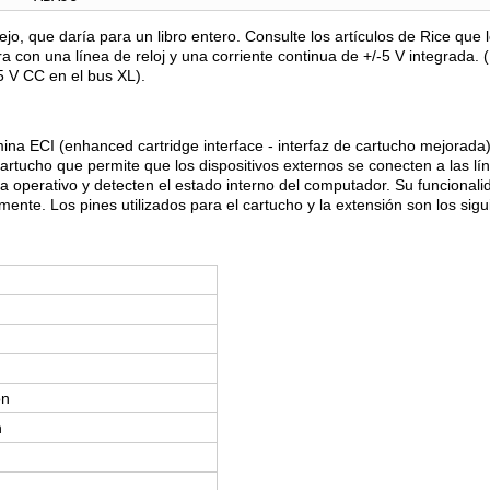
o, que daría para un libro entero. Consulte los artículos de Rice que 
a con una línea de reloj y una corriente continua de +/-5 V integrada. (
 5 V CC en el bus XL).
ina ECI (enhanced cartridge interface - interfaz de cartucho mejorada
cartucho que permite que los dispositivos externos se conecten a las lí
a operativo y detecten el estado interno del computador. Su funcionalid
mente. Los pines utilizados para el cartucho y la extensión son los sigu
ón
n