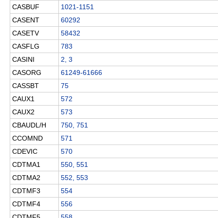
CASBUF
1021-1151
CASENT
60292
CASETV
58432
CASFLG
783
CASINI
2, 3
CASORG
61249-61666
CASSBT
75
CAUX1
572
CAUX2
573
CBAUDL/H
750, 751
CCOMND
571
CDEVIC
570
CDTMA1
550, 551
CDTMA2
552, 553
CDTMF3
554
CDTMF4
556
CDTMF5
558