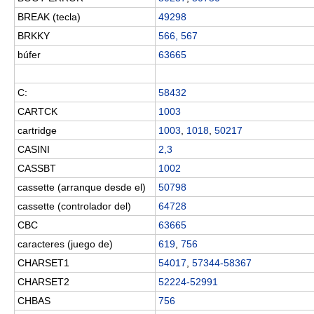
BREAK (tecla)
49298
BRKKY
566, 567
búfer
63665
C:
58432
CARTCK
1003
cartridge
1003
,
1018
,
50217
CASINI
2,3
CASSBT
1002
cassette (arranque desde el)
50798
cassette (controlador del)
64728
CBC
63665
caracteres (juego de)
619
,
756
CHARSET1
54017
,
57344-58367
CHARSET2
52224-52991
CHBAS
756