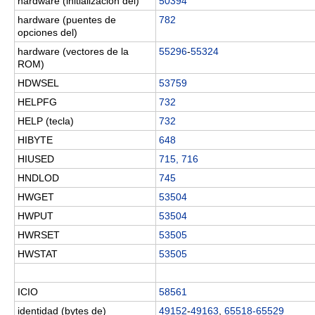
hardware (initialización del)
50394
hardware (puentes de
782
opciones del)
hardware (vectores de la
55296
-
55324
ROM)
HDWSEL
53759
HELPFG
732
HELP (tecla)
732
HIBYTE
648
HIUSED
715, 716
HNDLOD
745
HWGET
53504
HWPUT
53504
HWRSET
53505
HWSTAT
53505
ICIO
58561
identidad (bytes de)
49152
-
49163
,
65518-65529