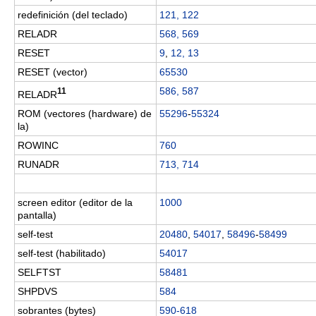
redefinición (del teclado)
121, 122
RELADR
568, 569
RESET
9
,
12, 13
RESET (vector)
65530
586, 587
11
RELADR
ROM (vectores (hardware) de
55296
-
55324
la)
ROWINC
760
RUNADR
713, 714
screen editor (editor de la
1000
pantalla)
self-test
20480
,
54017
,
58496
-
58499
self-test (habilitado)
54017
SELFTST
58481
SHPDVS
584
sobrantes (bytes)
590-618