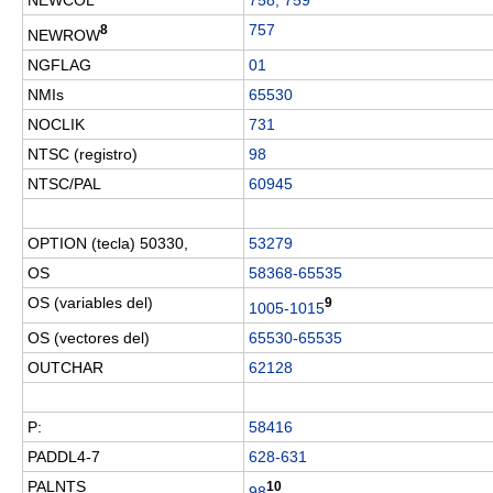
757
8
NEWROW
NGFLAG
01
NMIs
65530
NOCLIK
731
NTSC (registro)
98
NTSC/PAL
60945
OPTION (tecla) 50330,
53279
OS
58368-65535
OS (variables del)
9
1005-1015
OS (vectores del)
65530-65535
OUTCHAR
62128
P:
58416
PADDL4-7
628-631
PALNTS
10
98