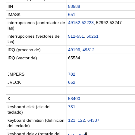
IIN
58588
IMASK
651
interrupciones (controlador de
49152-52223
, 52992-53247
las)
interrupciones (vectores de
512-551
,
50251
las)
IRQ (proceso de)
49196
,
49312
IRQ (vector de)
65534
JMPERS
782
JVECK
652
K:
58400
keyboard click (clic del
731
teclado)
keyboard definition (definición
121, 122
,
64337
del teclado)
keyboard delay (retardo del
6