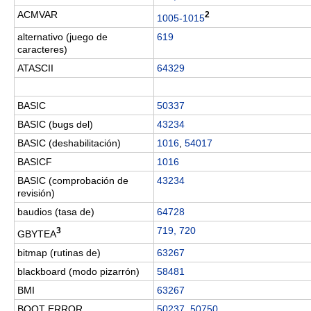
ACMVAR
2
1005-1015
alternativo (juego de
619
caracteres)
ATASCII
64329
BASIC
50337
BASIC (bugs del)
43234
BASIC (deshabilitación)
1016
,
54017
BASICF
1016
BASIC (comprobación de
43234
revisión)
baudios (tasa de)
64728
719, 720
3
GBYTEA
bitmap (rutinas de)
63267
blackboard (modo pizarrón)
58481
BMI
63267
BOOT ERROR
50237
,
50750