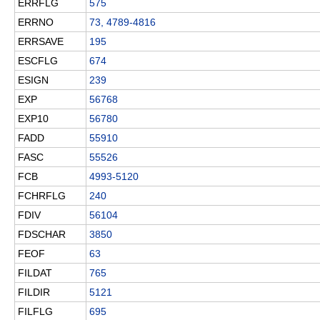
ERRFLG
575
ERRNO
73, 4789-4816
ERRSAVE
195
ESCFLG
674
ESIGN
239
EXP
56768
EXP10
56780
FADD
55910
FASC
55526
FCB
4993-5120
FCHRFLG
240
FDIV
56104
FDSCHAR
3850
FEOF
63
FILDAT
765
FILDIR
5121
FILFLG
695