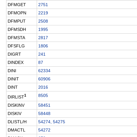
DFMGET
2751
DFMOPN
2219
DFMPUT
2508
DFMSDH
1995
DFMSTA
2817
DFSFLG
1806
DIGRT
241
DINDEX
87
DINI
62334
DINIT
60906
DINT
2016
8505
1
DIRLIST
DISKINV
58451
DISKIV
58448
DLISTL/H
54274, 54275
DMACTL
54272