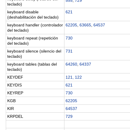
555
,
729
teclado)
keyboard disable
621
(deshabilitación del teclado)
keyboard handler (controlador
62205
,
63665
,
64537
del teclado)
keyboard repeat (repetición
730
del teclado)
keyboard silence (silencio del
731
teclado)
keyboard tables (tablas del
64260
,
64337
teclado)
KEYDEF
121, 122
KEYDIS
621
KEYREP
730
KGB
62205
KIR
64537
KRPDEL
729