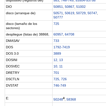
dispositivo (registros del)
583
,
746-749
,
53504-53758
DIO
50851
,
50867
,
51002
disco (arranque de)
50571
,
50619
,
50729
,
50747
,
50777
disco (tamaño de los
725
sectores)
despliegue (listas de) 38868,
60957
,
64708
DMASAV
733
DOS
1792-7419
DOS 3.0
3889
DOSINI
12, 13
DOSVEC
10, 11
DRETRY
701
DSCTLN
725, 726
DVSTAT
746-749
E:
4
50248
,
58368