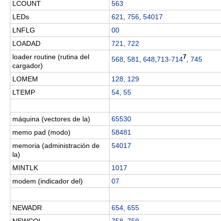
LCOUNT
563
LEDs
621
,
756
,
54017
LNFLG
00
LOADAD
721, 722
loader routine (rutina del
7
568
,
581
,
648
,
713-714
,
745
cargador)
LOMEM
128, 129
LTEMP
54, 55
máquina (vectores de la)
65530
memo pad (modo)
58481
memoria (administración de
54017
la)
MINTLK
1017
modem (indicador del)
07
NEWADR
654, 655
NEWCOL
758, 759