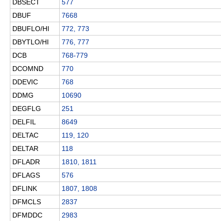
DBSECT
577
DBUF
7668
DBUFLO/HI
772, 773
DBYTLO/HI
776, 777
DCB
768-779
DCOMND
770
DDEVIC
768
DDMG
10690
DEGFLG
251
DELFIL
8649
DELTAC
119, 120
DELTAR
118
DFLADR
1810, 1811
DFLAGS
576
DFLINK
1807, 1808
DFMCLS
2837
DFMDDC
2983