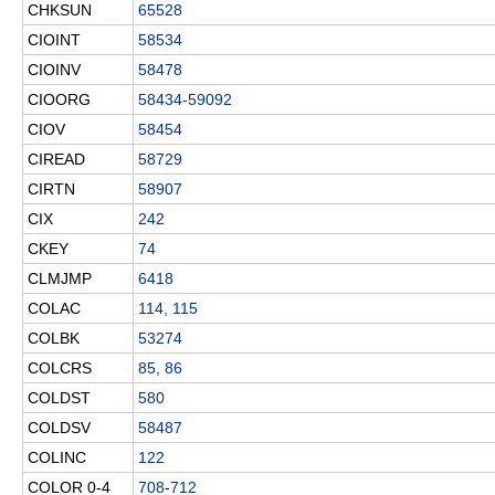
CHKSUN
65528
CIOINT
58534
CIOINV
58478
CIOORG
58434-59092
CIOV
58454
CIREAD
58729
CIRTN
58907
CIX
242
CKEY
74
CLMJMP
6418
COLAC
114, 115
COLBK
53274
COLCRS
85, 86
COLDST
580
COLDSV
58487
COLINC
122
COLOR 0-4
708
-
712