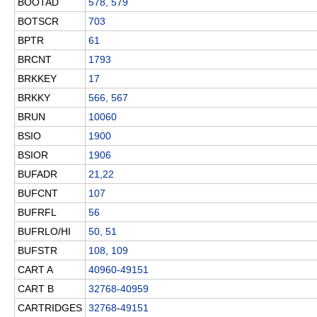
BOOTAD
578, 579
BOTSCR
703
BPTR
61
BRCNT
1793
BRKKEY
17
BRKKY
566, 567
BRUN
10060
BSIO
1900
BSIOR
1906
BUFADR
21,22
BUFCNT
107
BUFRFL
56
BUFRLO/HI
50, 51
BUFSTR
108, 109
CART A
40960-49151
CART B
32768-40959
CARTRIDGES
32768
-
49151