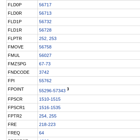
FLD0P
56717
FLD0R
56713
FLD1P
56732
FLD1R
56728
FLPTR
252, 253
FMOVE
56758
FMUL
56027
FMZSPG
67-73
FNDCODE
3742
FPI
55762
FPOINT
3
55296-57343
FPSCR
1510-1515
FPSCR1
1516-1535
FPTR2
254, 255
FRE
218-223
FREQ
64