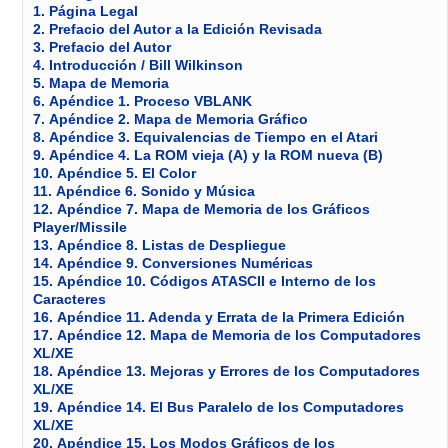
1.
Página Legal
2.
Prefacio del Autor a la Edición Revisada
3.
Prefacio del Autor
4.
Introducción / Bill Wilkinson
5.
Mapa de Memoria
6.
Apéndice 1. Proceso VBLANK
7.
Apéndice 2. Mapa de Memoria Gráfico
8.
Apéndice 3. Equivalencias de Tiempo en el Atari
9.
Apéndice 4. La ROM vieja (A) y la ROM nueva (B)
10.
Apéndice 5. El Color
11.
Apéndice 6. Sonido y Música
12.
Apéndice 7. Mapa de Memoria de los Gráficos
Player/Missile
13.
Apéndice 8. Listas de Despliegue
14.
Apéndice 9. Conversiones Numéricas
15.
Apéndice 10. Códigos ATASCII e Interno de los
Caracteres
16.
Apéndice 11. Adenda y Errata de la Primera Edición
17.
Apéndice 12. Mapa de Memoria de los Computadores
XL/XE
18.
Apéndice 13. Mejoras y Errores de los Computadores
XL/XE
19.
Apéndice 14. El Bus Paralelo de los Computadores
XL/XE
20.
Apéndice 15. Los Modos Gráficos de los