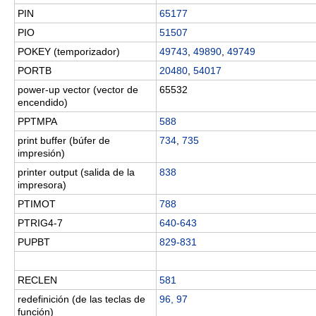
PIN
65177
PIO
51507
POKEY (temporizador)
49743
,
49890
,
49749
PORTB
20480
,
54017
power-up vector (vector de
65532
encendido)
PPTMPA
588
print buffer (búfer de
734
,
735
impresión)
printer output (salida de la
838
impresora)
PTIMOT
788
PTRIG4-7
640-643
PUPBT
829-831
RECLEN
581
redefinición (de las teclas de
96, 97
función)