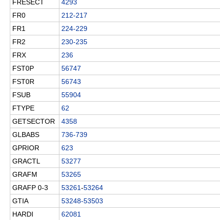
FRESECT
4293
FR0
212-217
FR1
224-229
FR2
230-235
FRX
236
FST0P
56747
FST0R
56743
FSUB
55904
FTYPE
62
GETSECTOR
4358
GLBABS
736-739
GPRIOR
623
GRACTL
53277
GRAFM
53265
GRAFP 0-3
53261
-
53264
GTIA
53248-53503
HARDI
62081