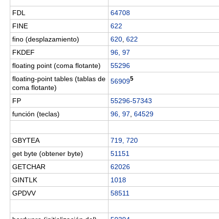
FDL
64708
FINE
622
fino (desplazamiento)
620
,
622
FKDEF
96, 97
floating point (coma flotante)
55296
floating-point tables (tablas de
5
56909
coma flotante)
FP
55296-57343
función (teclas)
96, 97
,
64529
GBYTEA
719, 720
get byte (obtener byte)
51151
GETCHAR
62026
GINTLK
1018
GPDVV
58511