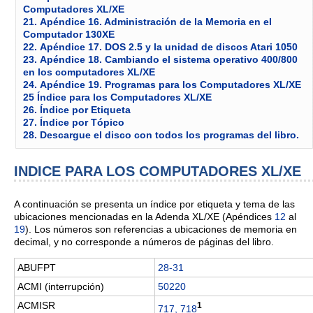
Computadores XL/XE
21.
Apéndice 16. Administración de la Memoria en el
Computador 130XE
22.
Apéndice 17. DOS 2.5 y la unidad de discos Atari 1050
23.
Apéndice 18. Cambiando el sistema operativo 400/800
en los computadores XL/XE
24.
Apéndice 19. Programas para los Computadores XL/XE
25
Índice para los Computadores XL/XE
26.
Índice por Etiqueta
27.
Índice por Tópico
28.
Descargue el disco con todos los programas del libro.
INDICE PARA LOS COMPUTADORES XL/XE
A continuación se presenta un índice por etiqueta y tema de las
ubicaciones mencionadas en la Adenda XL/XE (Apéndices
12
al
19
). Los números son referencias a ubicaciones de memoria en
decimal, y no corresponde a números de páginas del libro.
ABUFPT
28-31
ACMI (interrupción)
50220
ACMISR
1
717, 718